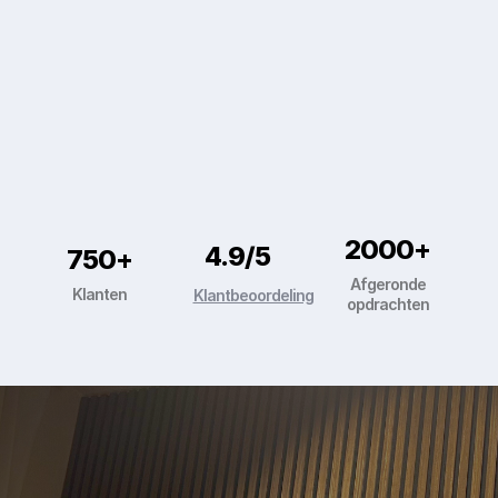
advies, installatie en ondersteuning van
uw ICT. Snel, duidelijk en afgestemd op
uw situatie.
Meer over ons
Neem direct
contact op
2000+
4.9/5
750+
Afgeronde
Klanten
Klantbeoordeling
opdrachten