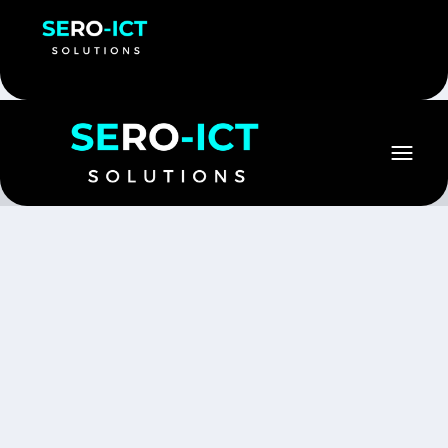
Wanneer data uitvalt, staat een organisatie stil. Met
professionele back-up oplossingen zorgen wij ervoor
dat uw gegevens altijd veilig zijn en snel kunnen
worden hersteld, essentieel voor continuïteit,
veiligheid en naleving van wetgeving.