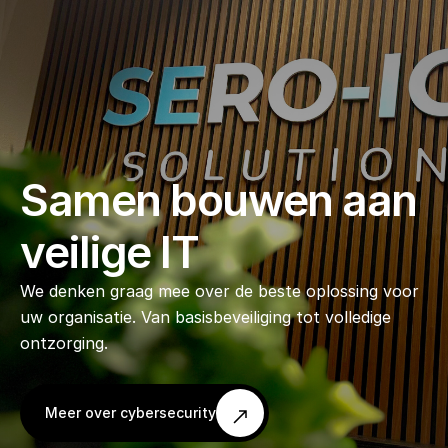
Samen bouwen aan
veilige IT
We denken graag mee over de beste oplossing voor
uw organisatie. Van basisbeveiliging tot volledige
ontzorging.
Meer over cybersecurity
Meer over cybersecurity