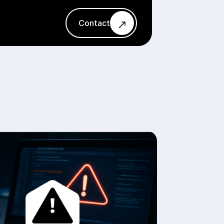
Contact
Contact
roblemen met uw computer of laptop?
et graag voor u op, snel en zonder