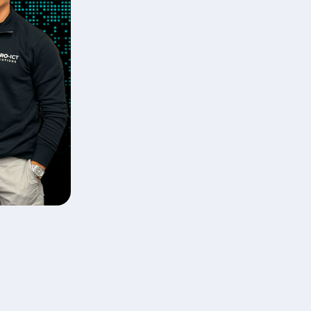
an we klaar om u
agen. Bekijk de
anten.