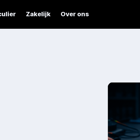
culier
Zakelijk
Over ons
Ervaart u p
Wij lossen h
gedoe.