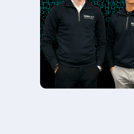
Met een 4.9 uit 5 op Google sta
thuis te helpen met al uw ICT-vr
ervaringen van onze tevreden kl