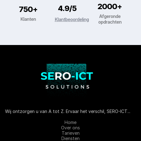
2000+
4.9/5
750+
Afgeronde
Klanten
Klantbeoordeling
opdrachten
Wij ontzorgen u van A tot Z. Ervaar het verschil, SERO-ICT...
Home
Over ons
Tarieven
Diensten