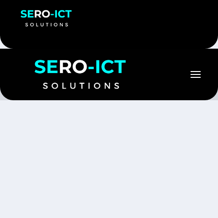
Is uw apparaat trager geworden, maakt het meer
lawaai of wilt u gewoon zeker weten dat alles nog
goed werkt?
Met onze computer-APK houden wij uw systeem
snel, veilig en betrouwbaar.