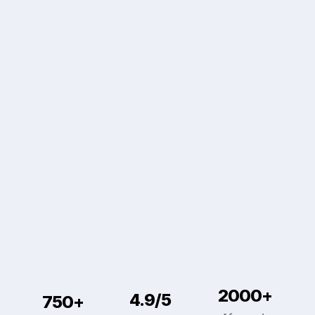
Met een 4.9 uit 5 op Google staan we
klaar om u thuis te helpen met al uw ICT-
vragen. Bekijk de ervaringen van onze
tevreden klanten.
Bekijk onze reviews
Bekijk onze reviews
2000+
4.9/5
750+